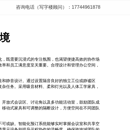
咨询电话（写字楼顾问）：17744961878
境
化，既需要沉浸式的专注氛围，也渴望便捷高效的协作场
效率和员工满意度至关重要。合理设计和管理办公空间，
性和静音设计。通过设置隔音良好的独立工位或静谧区
复杂任务。采用吸音材料、柔和灯光以及人体工学家具，
。
。开放式会议区、讨论角以及多功能活动室，鼓励团队成
。移动式家具和可调整的隔断设计，方便空间在不同团队
不可或缺。智能化预订系统能够实时掌握会议室和共享空
清显示设备则提升远程协作的流畅度，确保跨地域团队的